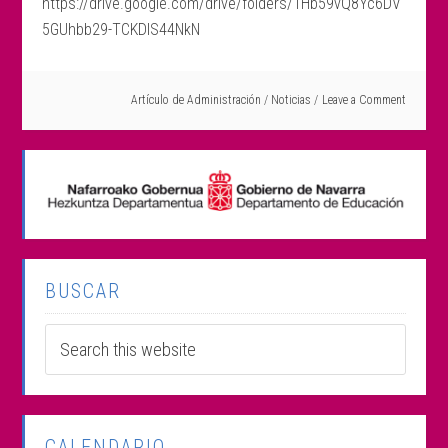
https://drive.google.com/drive/folders/1Hb59vQ8Yc6DV
5GUhbb29-TCKDlS44NkN
Artículo de
Administración
/
Noticias
Leave a Comment
BUSCAR
CALENDARIO