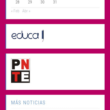
28
29
30
31
« Feb
Abr »
MÁS NOTICIAS