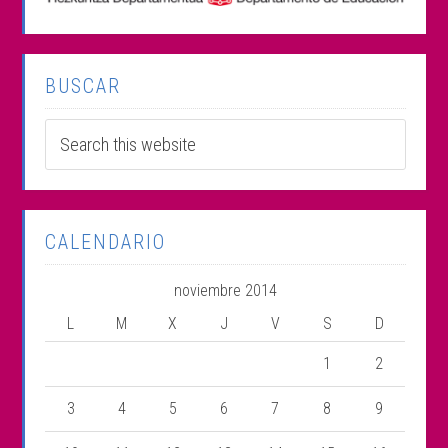
BUSCAR
CALENDARIO
noviembre 2014
L
M
X
J
V
S
D
1
2
3
4
5
6
7
8
9