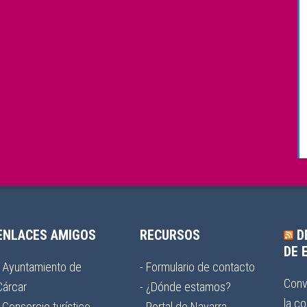
ENLACES AMIGOS
RECURSOS
D
DE 
- Ayuntamiento de
- Formulario de contacto
Conv
Cárcar
- ¿Dónde estamos?
la co
- Consorcio turístico
- Portal de Navarra