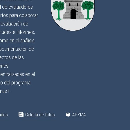
l de evaluadores
rtos para colaborar
a evaluación de
itudes e informes,
omo en el análisis
ocumentación de
ectos de las
ones
entralizadas en el
o del programa
mus+
ades
Galería de fotos
APYMA