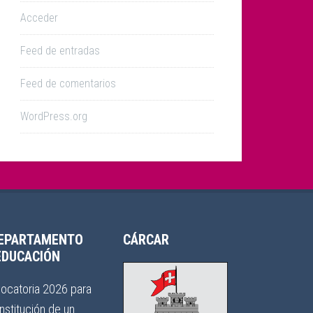
Acceder
Feed de entradas
Feed de comentarios
WordPress.org
EPARTAMENTO
CÁRCAR
EDUCACIÓN
ocatoria 2026 para
nstitución de un